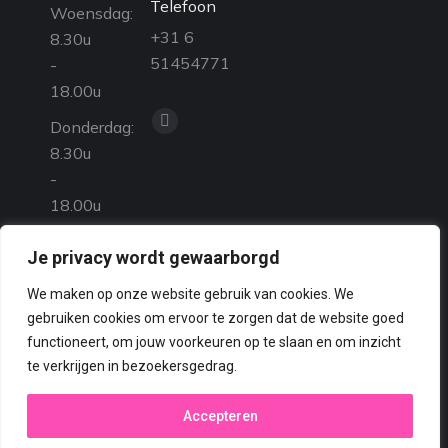
Telefoon
Woensdag:
+31 6
8.30u
51454771
-
18.00u
Vind ons op:
Donderdag:
Facebook
8.30u
page
-
opens
18.00u
in
new
Vrijdag:
Je privacy wordt gewaarborgd
window
GESLOTEN
We maken op onze website gebruik van cookies. We
Zaterdag:
gebruiken cookies om ervoor te zorgen dat de website goed
GESLOTEN
functioneert, om jouw voorkeuren op te slaan en om inzicht
Zondag:
te verkrijgen in bezoekersgedrag.
GESLOTEN
Accepteren