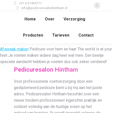
+31 6 51454771
Faceboo
info@pedicuresalonhintham.nl
page
Home
Over
Verzorging
opens
in
new
Producten
Tarieven
Contact
window
Afspraak maken
Pedicure voor hem en haar
The world is at your
feet
Je voeten maken iedere dag heel wat mee. Een beetje
speciale aandacht hebben je voeten dus ook zeker verdiend!
Pedicuresalon Hintham
Voor professionele voetverzorging door een
gediplomeerd pedicure bent u bij mij aan het juiste
adres. Pedicuresalon Hintham beschikt over een
nieuw modern professioneel ingerichte praktijk en
voldoet volledig aan de huidige eisen op het
gebied van hygiëne. Er wordt gewerkt volgens de