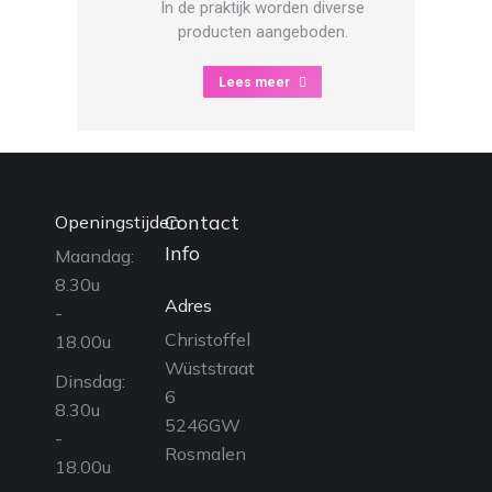
In de praktijk worden diverse
producten aangeboden.
Lees meer
Contact
Openingstijden
Info
Maandag:
8.30u
Adres
-
Christoffel
18.00u
Wüststraat
Dinsdag:
6
8.30u
5246GW
-
Rosmalen
18.00u